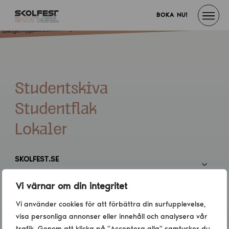
BOKA NU!
Studentskiva
Studentflak
Lokaler
SKOLFEST.SE
Vi värnar om din integritet
INFORMATION
Vi använder cookies för att förbättra din surfupplevelse,
visa personliga annonser eller innehåll och analysera vår
KONTAKT
trafik. Genom att klicka på "Acceptera alla" samtycker du