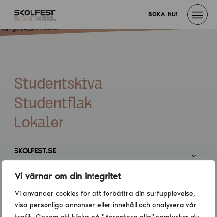
BOKA NU!
Studentskiva
Studentflak
Lokaler
SKOLFEST.SE
Vi värnar om din integritet
INFORMATION
Vi använder cookies för att förbättra din surfupplevelse,
visa personliga annonser eller innehåll och analysera vår
KONTAKT
trafik. Genom att klicka på "Acceptera alla" samtycker du