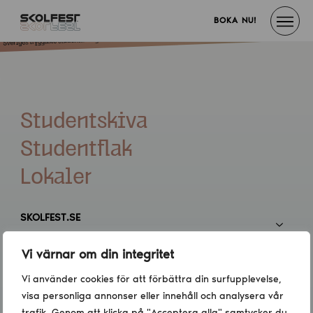
BOKA NU!
Studentskiva
Studentflak
Lokaler
SKOLFEST.SE
Vi värnar om din integritet
INFORMATION
Vi använder cookies för att förbättra din surfupplevelse,
visa personliga annonser eller innehåll och analysera vår
KONTAKT
trafik. Genom att klicka på "Acceptera alla" samtycker du