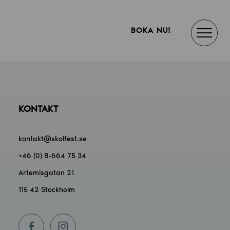
BOKA NU!
KONTAKT
kontakt@skolfest.se
+46 (0) 8-664 75 34
Artemisgatan 21
115 42 Stockholm
f
i