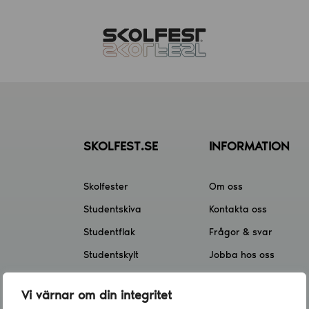
SKOLFEST.SE
INFORMATION
Skolfester
Om oss
Studentskiva
Kontakta oss
Studentflak
Frågor & svar
Studentskylt
Jobba hos oss
Skolfest app
Klassförsäljning
Vi värnar om din integritet