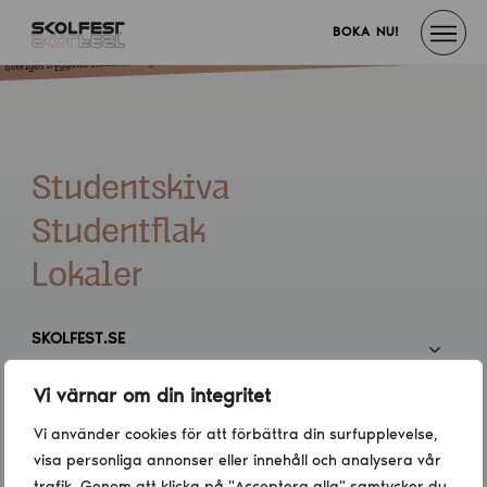
BOKA NU!
Studentskiva
Studentflak
Lokaler
SKOLFEST.SE
Vi värnar om din integritet
INFORMATION
Vi använder cookies för att förbättra din surfupplevelse,
visa personliga annonser eller innehåll och analysera vår
KONTAKT
trafik. Genom att klicka på "Acceptera alla" samtycker du