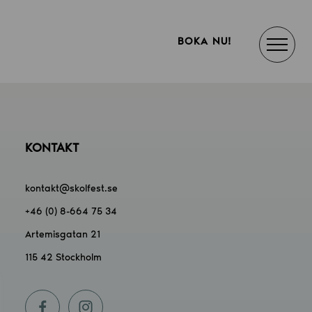
BOKA NU!
KONTAKT
kontakt@skolfest.se
+46 (0) 8-664 75 34
Artemisgatan 21
115 42 Stockholm
f
i