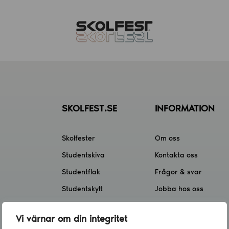
SKOLFEST.SE
INFORMATION
Skolfester
Om oss
Studentskiva
Kontakta oss
Studentflak
Frågor & svar
Studentskylt
Jobba hos oss
Skolfest app
Klassförsäljning
Vi värnar om din integritet