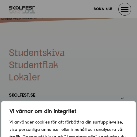
BOKA NU!
Studentskiva
Studentflak
Lokaler
SKOLFEST.SE
Vi värnar om din integritet
INFORMATION
Vi använder cookies för att förbättra din surfupplevelse,
visa personliga annonser eller innehåll och analysera vår
KONTAKT
trafik. Genom att klicka på "Acceptera alla" samtycker du