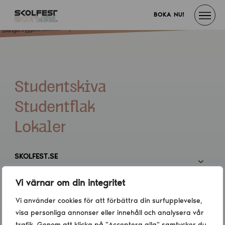
BOKA NU!
Studentskiva
Studentflak
Lokaler
SKOLFEST.SE
Vi värnar om din integritet
INFORMATION
Vi använder cookies för att förbättra din surfupplevelse,
visa personliga annonser eller innehåll och analysera vår
KONTAKT
trafik. Genom att klicka på "Acceptera alla" samtycker du