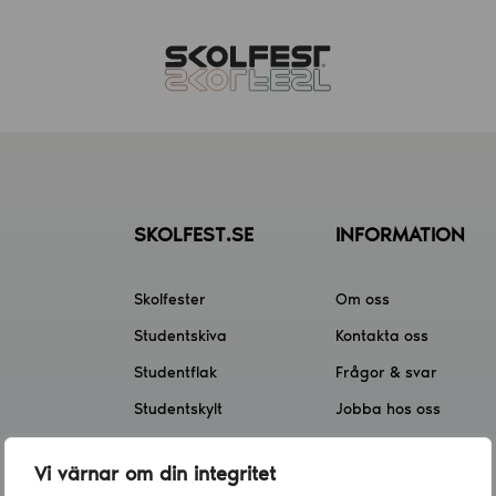
SKOLFEST.SE
INFORMATION
Skolfester
Om oss
Studentskiva
Kontakta oss
Studentflak
Frågor & svar
Studentskylt
Jobba hos oss
Skolfest app
Klassförsäljning
Vi värnar om din integritet