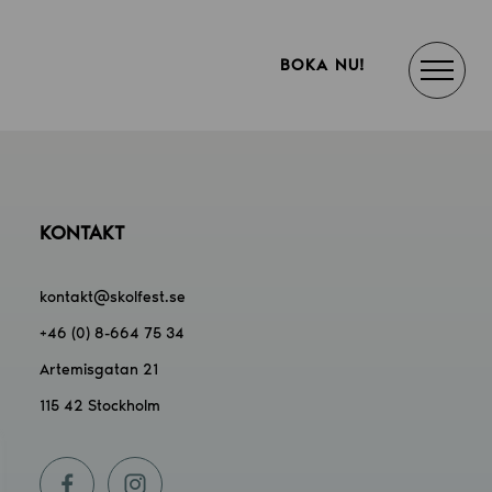
BOKA NU!
KONTAKT
kontakt@skolfest.se
+46 (0) 8-664 75 34
Artemisgatan 21
115 42 Stockholm
f
i