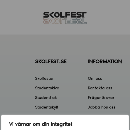
SKOLFEST.SE
INFORMATION
Skolfester
Om oss
Studentskiva
Kontakta oss
Studentflak
Frågor & svar
Studentskylt
Jobba hos oss
Skolfest app
Klassförsäljning
Vi värnar om din integritet