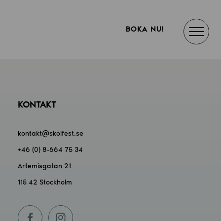
BOKA NU!
KONTAKT
kontakt@skolfest.se
+46 (0) 8-664 75 34
Artemisgatan 21
115 42 Stockholm
f
i