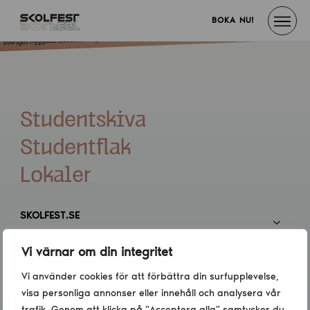
BOKA NU!
Studentskiva
Studentflak
Lokaler
SKOLFEST.SE
Vi värnar om din integritet
INFORMATION
Vi använder cookies för att förbättra din surfupplevelse,
visa personliga annonser eller innehåll och analysera vår
KONTAKT
trafik. Genom att klicka på "Acceptera alla" samtycker du