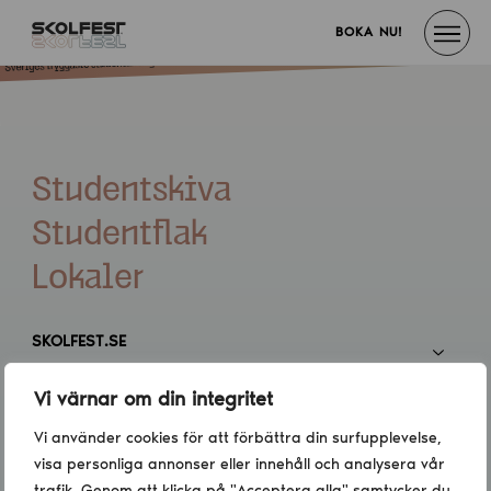
BOKA NU!
Studentskiva
Studentflak
Lokaler
SKOLFEST.SE
Vi värnar om din integritet
INFORMATION
Vi använder cookies för att förbättra din surfupplevelse,
visa personliga annonser eller innehåll och analysera vår
KONTAKT
trafik. Genom att klicka på "Acceptera alla" samtycker du